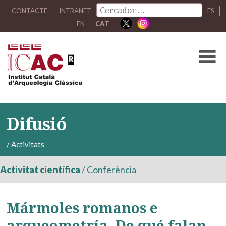
CONTACTE
INTRANET
ES
EN
CAT
Difusió
/
Activitats
Activitat científica
/
Conferència
Mármoles romanos e
arqueometría. De qué falan