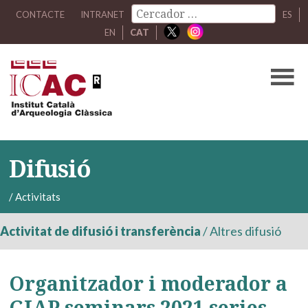
CONTACTE
INTRANET
ES
EN
CAT
Difusió
/
Activitats
Activitat de difusió i transferència
/
Altres difusió
Organitzador i moderador a
GIAP seminars 2021 series