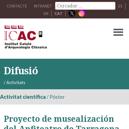
CONTACTE
INTRANET
ES
EN
CAT
Difusió
/
Activitats
Activitat científica
/
Póster
Proyecto de musealización
del Anfiteatro de Tarragona