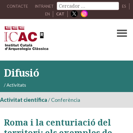
CONTACTE
INTRANET
ES
EN
CAT
Difusió
/
Activitats
Activitat científica
/
Conferència
Roma i la centuriació del
territori: els exemples de