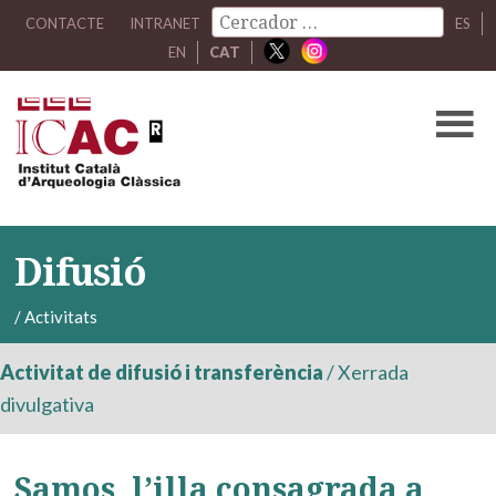
CONTACTE
INTRANET
ES
EN
CAT
Difusió
/
Activitats
Activitat de difusió i transferència
/
Xerrada
divulgativa
Samos, l’illa consagrada a