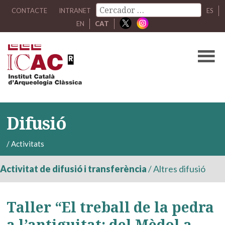
CONTACTE
INTRANET
ES
EN
CAT
Difusió
/
Activitats
Activitat de difusió i transferència
/
Altres difusió
Taller “El treball de la pedra
a l’antiguitat: del Mèdol a