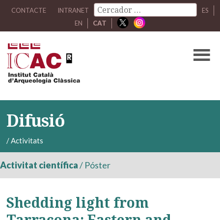
CONTACTE
INTRANET
ES
EN
CAT
Difusió
/
Activitats
Activitat científica
/
Póster
Shedding light from
Tarracona: Eastern and