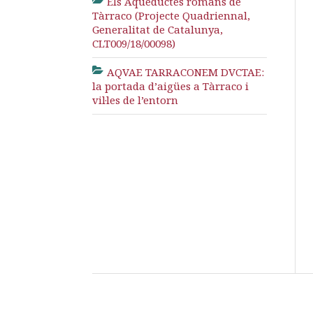
Els Aqüeductes romans de
Tàrraco (Projecte Quadriennal,
Generalitat de Catalunya,
CLT009/18/00098)
AQVAE TARRACONEM DVCTAE:
la portada d’aigües a Tàrraco i
vil·les de l’entorn