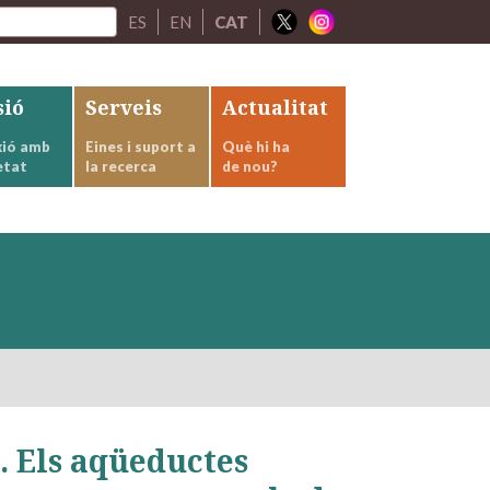
ES
EN
CAT
sió
Serveis
Actualitat
ió amb
Eines i suport a
Què hi ha
etat
la recerca
de nou?
. Els aqüeductes