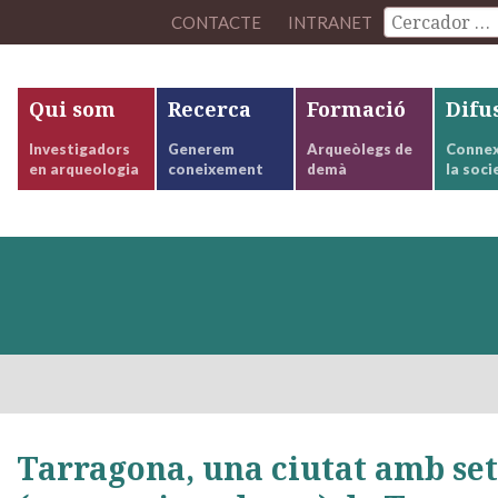
CONTACTE
INTRANET
Qui som
Recerca
Formació
Difu
Investigadors
Generem
Arqueòlegs de
Connex
en arqueologia
coneixement
demà
la soci
Tarragona, una ciutat amb set