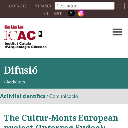
CONTACTE
INTRANET
ES
EN
CAT
Difusió
/
Activitats
Activitat científica
/
Comunicació
The Cultur-Monts European
project (Interreg Sudoe):