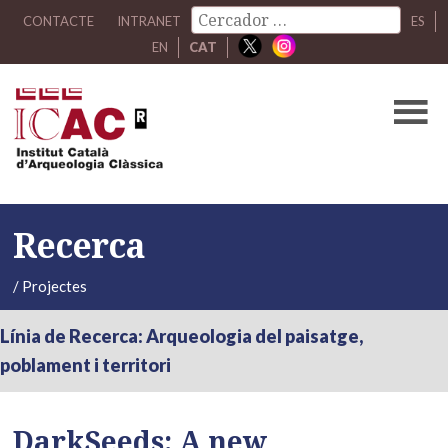
CONTACTE
INTRANET
ES
EN
CAT
Recerca
/
Projectes
Línia de Recerca: Arqueologia del paisatge,
poblament i territori
DarkSeeds: A new