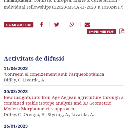
Finançament:
Comissió Europea, Marie S. Curie Action -
Individual Fellowships (H2020-MSCA-IF-2020. n.101024917)
COMPARTEIX:
IMPRIMIR PDF
Activitats de difusió
11/06/2023
‘Conreem el coneixement amb l’arqueobotànica’
Diffey, C. Livarda, A.
30/08/2023
New insights into Iron Age Aegean agriculture through a
combined stable isotope analysis and 3D Geometric
Modern Morphometrics approach.
Diffey, C., Orengo, H., Styring, A., Livarda, A.
26/01/2023