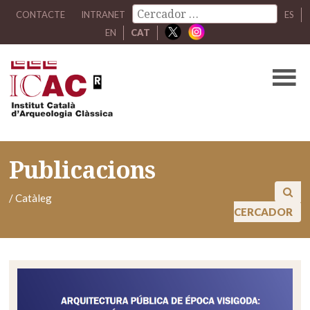
CONTACTE
INTRANET
ES
EN
CAT
Publicacions
/
Catàleg
CERCADOR