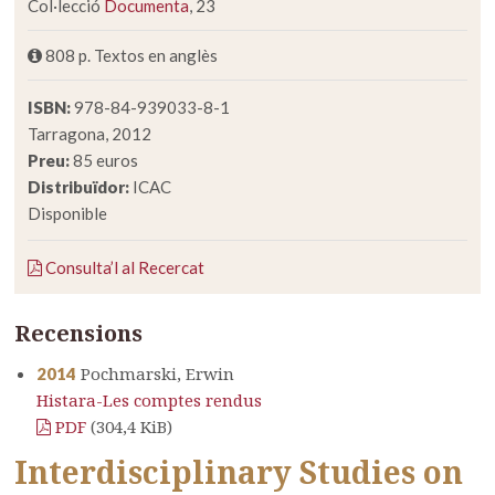
Col·lecció
Documenta
, 23
808 p. Textos en anglès
ISBN:
978-84-939033-8-1
Tarragona, 2012
Preu:
85 euros
Distribuïdor:
ICAC
Disponible
Consulta’l al Recercat
Recensions
Pochmarski, Erwin
2014
Histara-Les comptes rendus
PDF
(304,4 KiB)
Interdisciplinary Studies on