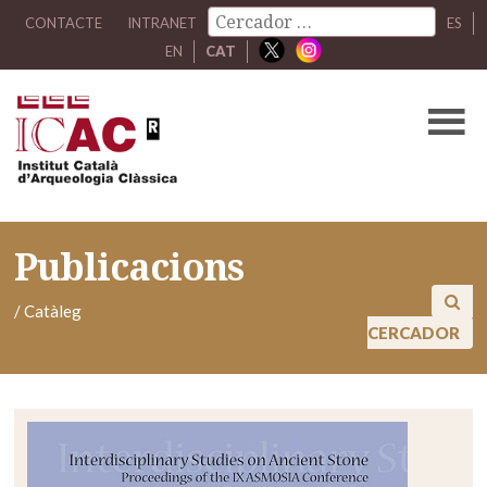
CONTACTE
INTRANET
ES
EN
CAT
Publicacions
/
Catàleg
CERCADOR