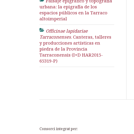
Paisaje epigráfico y topografía
urbana: la epigrafía de los
espacios públicos en la Tarraco
altoimperial
Officinae lapidariae
Tarraconenses
. Canteras, talleres
y producciones artísticas en
piedra de la Provincia
Tarraconensis (I+D HAR2015-
65319-P)
Consorci integrat per: