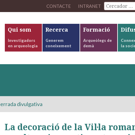
CONTACTE
INTRANET
Qui som
Recerca
Formació
Difu
Investigadors
Generem
Arqueòlegs de
Connex
en arqueologia
coneixement
demà
la soci
errada divulgativa
La decoració de la Vil·la roma