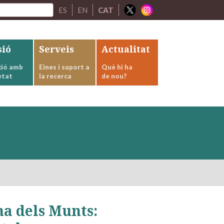
ES
EN
CAT
sió
Serveis
Actualitat
ió amb
Eines i suport a
Què hi ha
etat
la recerca
de nou?
na dels Munts: