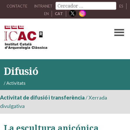
CONTACTE
INTRANET
ES
EN
CAT
Difusió
/
Activitats
Activitat de difusió i transferència
/
Xerrada
divulgativa
La escultura anicónica