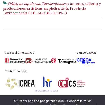
Officinae lapidariae Tarraconenses
. Canteras, talleres y
producciones artísticas en piedra de la Provincia
Tarraconensis (I+D HAR2015-65319-P)
Consorci integrat per:
Centre CERCA:
Centre acreditat:
Utilitzem cookies per garantir que us donem la millor
Plaça d’en Rovellat, s/n, 43003 Tarragona