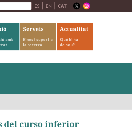
ES
EN
CAT
sió
Serveis
Actualitat
ió amb
Eines i suport a
Què hi ha
etat
la recerca
de nou?
 del curso inferior