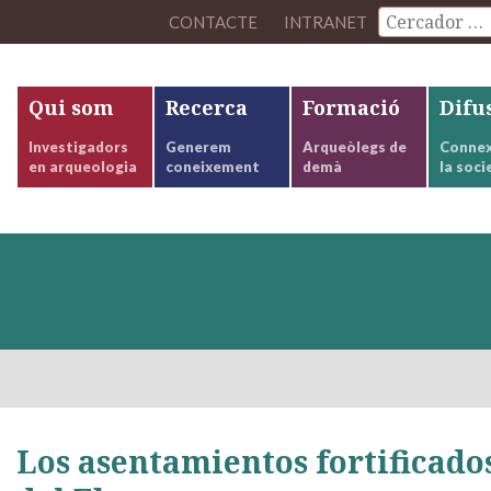
CONTACTE
INTRANET
Qui som
Recerca
Formació
Difu
Investigadors
Generem
Arqueòlegs de
Connex
en arqueologia
coneixement
demà
la soci
Los asentamientos fortificados