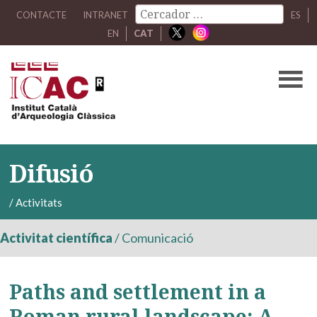
CONTACTE
INTRANET
ES
EN
CAT
Difusió
/
Activitats
Activitat científica
/
Comunicació
Paths and settlement in a
Roman rural landscape: A