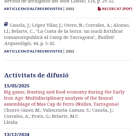
Revista de divulgació del Món Clàssic
, 114, p. 29-32.
|
ARTICLE EN D'ALTRES REVISTES
2022
RECERCAT (PDF)
Canela, J.; López Vilar, J.; Otero, N.; Corrales, A.; Alonso,
Ll.; Belarte, C., "La Costa de la Serra: un nucli fortificat
romanorepublicà al Camp de Tarragona",
Butlletí
Arqueològic
, 44, p. 5-42.
|
ARTICLE EN D'ALTRES REVISTES
2022
Activitats de difusió
15/05/2025
Big game, feasting and food economy during the Early
Iron Age: Multidisciplinary analysis of the faunal
assemblage of Mas Cap de Ferro (Nulles, Tarragona)
Chorro-Giner, M.; Valenzuela-Lamas, S.; Canela, J.;
Corrales, A.; Prats, G.; Belarte, M.C.
Lleida
13/12/2024