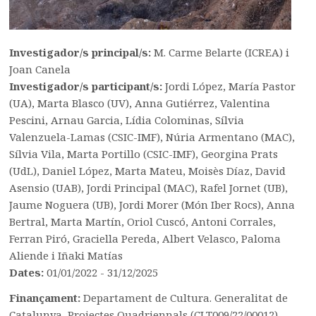
Investigador/s principal/s:
M. Carme Belarte (ICREA) i
Joan Canela
Investigador/s participant/s:
Jordi López, María Pastor
(UA), Marta Blasco (UV), Anna Gutiérrez, Valentina
Pescini, Arnau Garcia, Lídia Colominas, Sílvia
Valenzuela-Lamas (CSIC-IMF), Núria Armentano (MAC),
Sílvia Vila, Marta Portillo (CSIC-IMF), Georgina Prats
(UdL), Daniel López, Marta Mateu, Moisès Díaz, David
Asensio (UAB), Jordi Principal (MAC), Rafel Jornet (UB),
Jaume Noguera (UB), Jordi Morer (Món Iber Rocs), Anna
Bertral, Marta Martín, Oriol Cuscó, Antoni Corrales,
Ferran Piró, Graciella Pereda, Albert Velasco, Paloma
Aliende i Iñaki Matías
Dates:
01/01/2022 - 31/12/2025
Finançament:
Departament de Cultura. Generalitat de
Catalunya, Projectes Quadriennals (CLT009/22/00012)