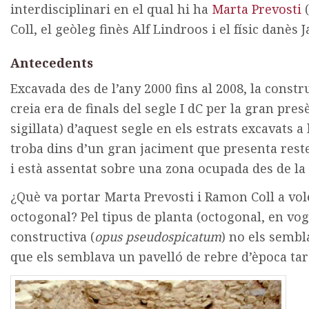
interdisciplinari en el qual hi ha
Marta Prevosti
(
Coll, el geòleg finès Alf Lindroos i el físic danès
Antecedents
Excavada des de l’any 2000 fins al 2008, la const
creia era de finals del segle I dC per la gran pre
sigillata) d’aquest segle en els estrats excavats a l
troba dins d’un gran jaciment que presenta restes 
i està assentat sobre una zona ocupada des de la 
¿Què va portar Marta Prevosti i Ramon Coll a vole
octogonal? Pel tipus de planta (octogonal, en voga
constructiva (
opus pseudospicatum
) no els sembl
que els semblava un pavelló de rebre d’època ta