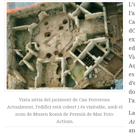
L’
l’
Ca
dC
ex
ed
Vi
Aq
es
d’
do
Vista aèria del jaciment de Can Ferrerons.
l’
Actualment, l’edifici està cobert i és visitable, amb el
La
nom de Museu Romà de Premià de Mar. Foto:
Ar
Actium.
an