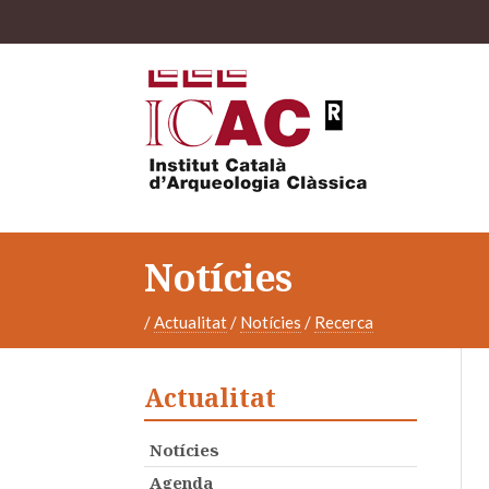
Notícies
/
Actualitat
/
Notícies
/
Recerca
Actualitat
Notícies
Agenda