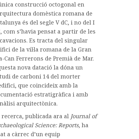
única construcció octogonal en
arquitectura domèstica romana de
talunya és del segle V dC, i no del I
, com s’havia pensat a partir de les
cavacions. Es tracta del singular
ifici de la vil·la romana de la Gran
a-Can Ferrerons de Premià de Mar.
uesta nova datació la dóna un
tudi de carboni 14 del morter
edifici, que coincideix amb la
cumentació estratigràfica i amb
anàlisi arquitectònica.
 recerca, publicada ara al
Journal of
chaeological Science: Reports
, ha
at a càrrec d’un equip