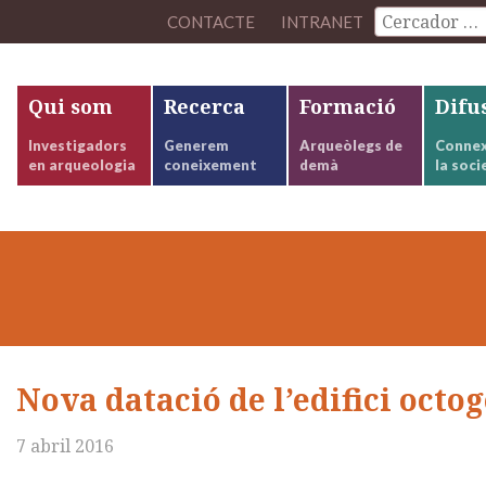
CONTACTE
INTRANET
Qui som
Recerca
Formació
Difu
Investigadors
Generem
Arqueòlegs de
Connex
en arqueologia
coneixement
demà
la soci
Nova datació de l’edifici octo
7 abril 2016