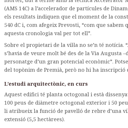
(AMS 14C) a l’accelerador de partícules de Dina
els resultats indiquen que el moment de la constr
540 dC i, com afegeix Prevosti, “com que sabem que
aquesta cronologia val per tot ell”.
Sobre el propietari de la vil·la no se’n té notícia.
s’havia de veure molt bé des de la Via Augusta –
personatge d’un gran potencial econòmic”. Potser
del topònim de Premià, però no hi ha inscripció 
L’estudi arquitectònic, en curs
Aquest edifici té planta octogonal i està disseny
100 peus de diàmetre octogonal exterior i 50 peu
li atribueix la funció de pavelló de rebre d’una v
extensió (5,5 hectàrees).