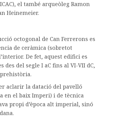
ICAC), el també arqueòleg Ramon
 Jan Heinemeier.
rucció octogonal de Can Ferrerons es
sència de ceràmica (sobretot
’interior. De fet, aquest edifici es
des del segle I aC fins al VI-VII dC,
prehistòria.
r aclarir la datació del pavelló
 en el baix Imperi) i de tècnica
ava propi d’època alt imperial, sinó
rdana.