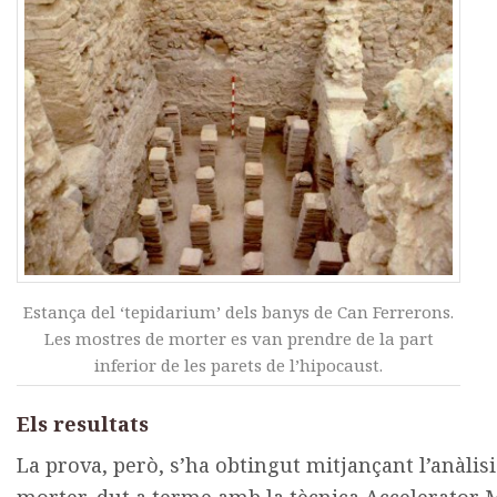
Estança del ‘tepidarium’ dels banys de Can Ferrerons.
Les mostres de morter es van prendre de la part
inferior de les parets de l’hipocaust.
Els resultats
La prova, però, s’ha obtingut mitjançant l’anàlis
morter, dut a terme amb la tècnica Accelerator