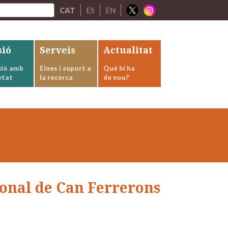
CAT
ES
EN
sió
Serveis
Actualitat
ió amb
Eines i suport a
Què hi ha
etat
la recerca
de nou?
gonal de Can Ferrerons