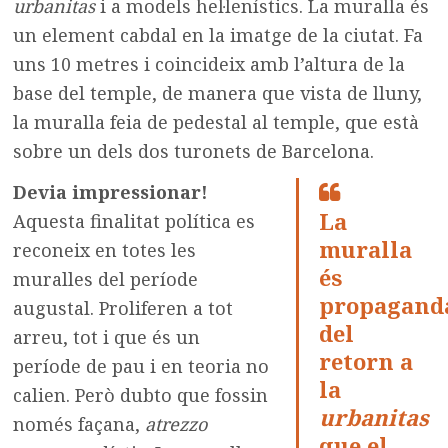
urbanitas
i a models hel·lenístics. La muralla és
un element cabdal en la imatge de la ciutat. Fa
uns 10 metres i coincideix amb l’altura de la
base del temple, de manera que vista de lluny,
la muralla feia de pedestal al temple, que està
sobre un dels dos turonets de Barcelona.
Devia impressionar!
La
Aquesta finalitat política es
muralla
reconeix en totes les
és
muralles del període
propagand
augustal. Proliferen a tot
del
arreu, tot i que és un
retorn a
període de pau i en teoria no
la
calien. Però dubto que fossin
urbanitas
només façana,
atrezzo
que el