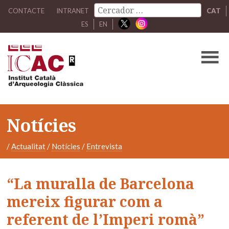
CONTACTE
INTRANET
CAT
ES
EN
Notícies
/
Actualitat
/
Notícies
/
Entrevista
“La muralla de Barcelona
mereix figurar com a
referent de l’Imperi romà”