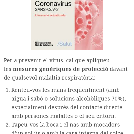
Per a prevenir el virus, cal que apliqueu
les
mesures genèriques de protecció
davant
de qualsevol malaltia respiratòria:
Renteu-vos les mans freqüentment (amb
aigua i sabó o solucions alcohòliques 70%),
especialment després del contacte directe
amb persones malaltes o el seu entorn.
Tapeu-vos la boca i el nas amb mocadors
d’un sol ús o amb la cara interna del colze