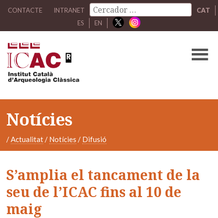
CONTACTE
INTRANET
CAT
ES
EN
Notícies
/
Actualitat
/
Notícies
/
Difusió
S’amplia el tancament de la
seu de l’ICAC fins al 10 de
maig