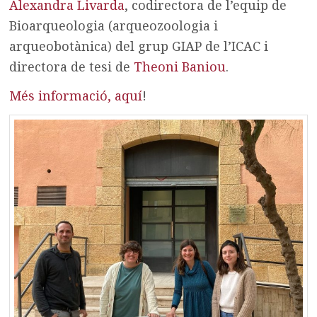
Alexandra Livarda
, codirectora de l’equip de
Bioarqueologia (arqueozoologia i
arqueobotànica) del grup GIAP de l’ICAC i
directora de tesi de
Theoni Baniou
.
Més informació, aquí
!