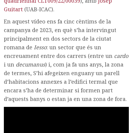
quadriennal CLT009/22/00039
), amb
Josep
Guitart
(UAB-ICAC).
En aquest vídeo ens fa cinc cèntims de la
campanya de 2023, en què s’ha intervingut
principalment en dos sectors de la ciutat
romana de
Iesso
: un sector que és un
encreuament entre dos carrers (entre un
cardo
i un
decumanus
) i, com ja fa uns anys, la zona
de termes, S’hi afegeixen enguany un parell
d’habitacions annexes a l’edifici termal que
encara s’ha de determinar si formen part
d’aquests banys o estan ja en una zona de fora.