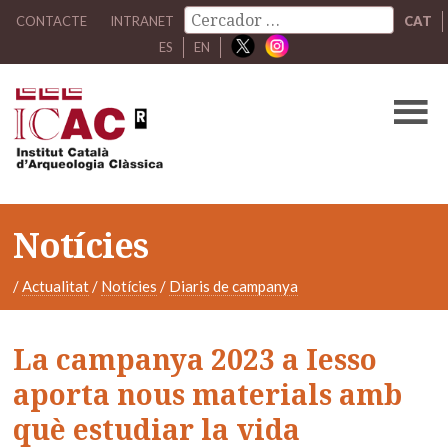
CONTACTE
INTRANET
CAT
ES
EN
Notícies
/
Actualitat
/
Notícies
/
Diaris de campanya
La campanya 2023 a Iesso
aporta nous materials amb
què estudiar la vida