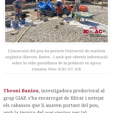
L’excavació del pou ha permès l’extracció de matèria
orgànica (llavors, fustes…) amb què obtenir informació
sobre la vida quotidiana de la població en època
romana. Foto: ICAC (CC 4.0).
Theoni Baniou
, investigadora predoctoral al
grup GIAP, s’ha encarregat de filtrar i netejar
els cabassos que li anaven portant del pou,
amb l
a tècnica del
wet sieving,
per tal