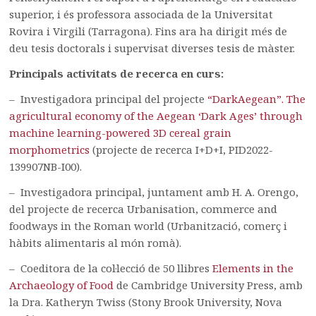
superior, i és professora associada de la Universitat
Rovira i Virgili (Tarragona). Fins ara ha dirigit més de
deu tesis doctorals i supervisat diverses tesis de màster.
Principals activitats de recerca en curs:
– Investigadora principal del projecte
“DarkAegean”. The
agricultural economy of the Aegean ‘Dark Ages’ through
machine learning-powered 3D cereal grain
morphometrics
(projecte de recerca I+D+I, PID2022-
139907NB-I00).
– Investigadora principal, juntament amb H. A. Orengo,
del projecte de recerca Urbanisation, commerce and
foodways in the Roman world (Urbanització, comerç i
hàbits alimentaris al món romà).
– Coeditora de la col·lecció de 50 llibres
Elements in the
Archaeology of Food
de Cambridge University Press, amb
la Dra. Katheryn Twiss (Stony Brook University, Nova