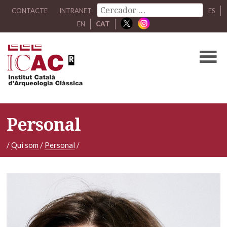
CONTACTE
INTRANET
ES
EN
CAT
Personal
/
Qui som
/
Personal
/