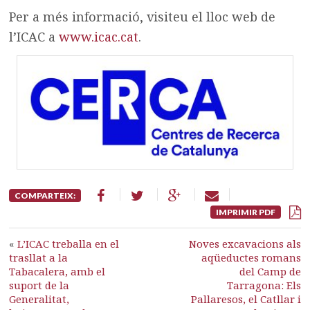
Per a més informació, visiteu el lloc web de
l’ICAC a
www.icac.cat
.
COMPARTEIX:
IMPRIMIR PDF
«
L’ICAC treballa en el
Noves excavacions als
trasllat a la
aqüeductes romans
Tabacalera, amb el
del Camp de
suport de la
Tarragona: Els
Generalitat,
Pallaresos, el Catllar i