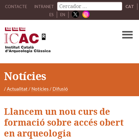
CONTACTE
INTRANET
CAT
ES
EN
Notícies
/
Actualitat
/
Notícies
/
Difusió
Llancem un nou curs de
formació sobre accés obert
en arqueologia