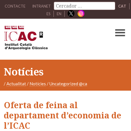
CONTACTE
INTRANET
CAT
ES
EN
Notícies
/
Actualitat
/
Notícies
/
Uncategorized @ca
Oferta de feina al
departament d’economia de
l’ICAC