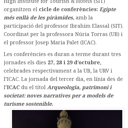
High Institute for Tourisn & Hotels (SIT)
organitzen el
cicle de conferències:
Egipte
més enllà de les piràmides
,
amb la
participació del professor Ibrahim Elassal (SIT).
Coordinat per la professora Núria Torras (UB) i
el professor Josep Maria Palet (ICAC).
Les conferències es duran a terme durant tres
jornades els dies
27, 28 i 29 d’octubre
,
celebrades respectivament a la UB, la URV i
l’ICAC. La jornada del tercer dia, en línia des de
l’
ICAC
du el títol
Arqueologia, patrimoni i
societat: noves narratives per a models de
turisme sostenible.