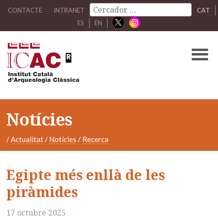
CONTACTE
INTRANET
CAT
ES
EN
Notícies
/
Actualitat
/
Notícies
/
Recerca
Egipte més enllà de les
piràmides
17 octubre 2025