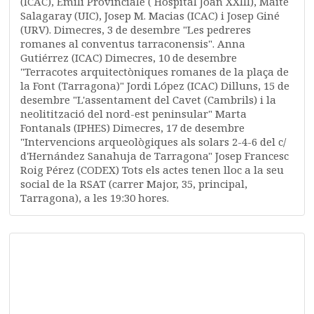
(ICAC), Emili Provinciale ( Hospital Joan XXIII), Maite
Salagaray (UIC), Josep M. Macias (ICAC) i Josep Giné
(URV). Dimecres, 3 de desembre "Les pedreres
romanes al conventus tarraconensis". Anna
Gutiérrez (ICAC) Dimecres, 10 de desembre
"Terracotes arquitectòniques romanes de la plaça de
la Font (Tarragona)" Jordi López (ICAC) Dilluns, 15 de
desembre "L'assentament del Cavet (Cambrils) i la
neolitització del nord-est peninsular" Marta
Fontanals (IPHES) Dimecres, 17 de desembre
"Intervencions arqueològiques als solars 2-4-6 del c/
d'Hernández Sanahuja de Tarragona" Josep Francesc
Roig Pérez (CODEX) Tots els actes tenen lloc a la seu
social de la RSAT (carrer Major, 35, principal,
Tarragona), a les 19:30 hores.