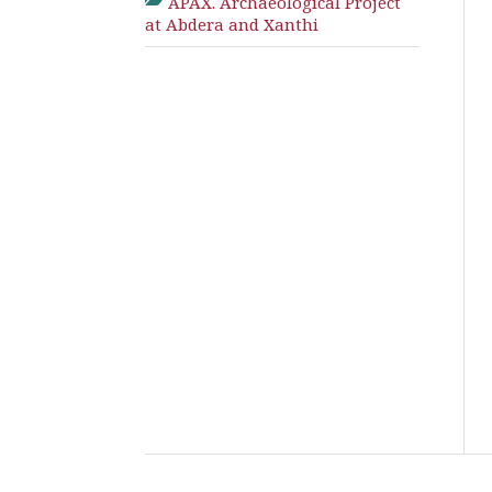
APAX. Archaeological Project
at Abdera and Xanthi