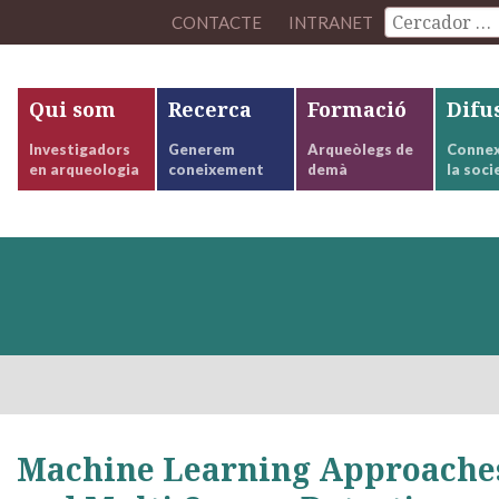
CONTACTE
INTRANET
Qui som
Recerca
Formació
Difu
Investigadors
Generem
Arqueòlegs de
Connex
en arqueologia
coneixement
demà
la soci
Machine Learning Approaches 