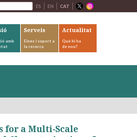
ES
EN
CAT
sió
Serveis
Actualitat
ió amb
Eines i suport a
Què hi ha
etat
la recerca
de nou?
for a Multi-Scale