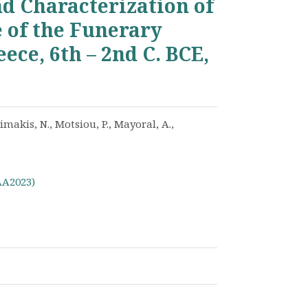
d Characterization of
e of the Funerary
ece, 6th – 2nd C. BCE,
imakis, N., Motsiou, P., Mayoral, A.,
AA2023)