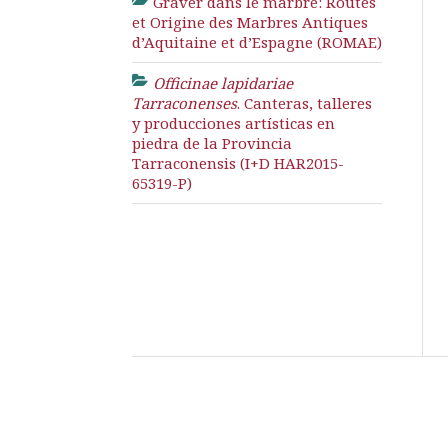
Graver dans le marbre: Routes
et Origine des Marbres Antiques
d’Aquitaine et d’Espagne (ROMAE)
Officinae lapidariae
Tarraconenses
. Canteras, talleres
y producciones artísticas en
piedra de la Provincia
Tarraconensis (I+D HAR2015-
65319-P)