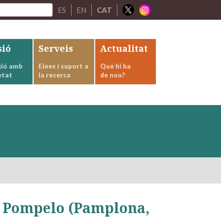
ES
EN
CAT
sió
Serveis
Actualitat
ió amb
Eines i suport a
Què hi ha
etat
la recerca
de nou?
f Pompelo (Pamplona,