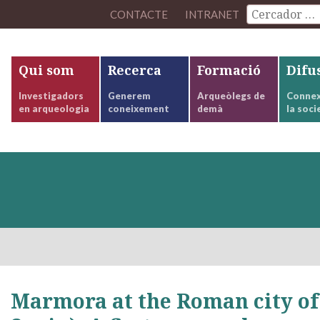
CONTACTE
INTRANET
Qui som
Recerca
Formació
Difu
Investigadors
Generem
Arqueòlegs de
Connex
en arqueologia
coneixement
demà
la soci
Marmora at the Roman city o