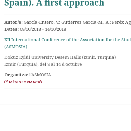
Spain). A first approach
Autor/s:
García-Entero, V.; Gutiérrez Garcia-M., A.; Peréx 
Dates:
08/10/2018 - 14/10/2018
XII International Conference of the Association for the St
(ASMOSIA)
Dokuz Eylûl University Desem Halls (Izmir, Turquia)
Izmir (Turquía), del 8 al 14 d'octubre
Organitza:
l'ASMOSIA
MÉS INFORMACIÓ