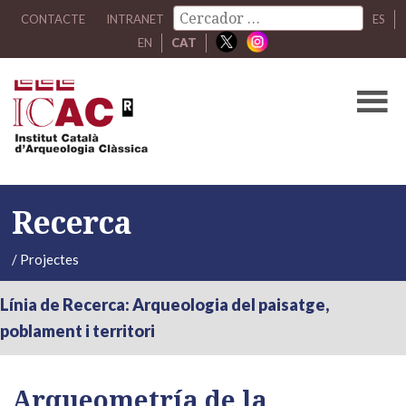
CONTACTE
INTRANET
ES
EN
CAT
Recerca
/
Projectes
Línia de Recerca: Arqueologia del paisatge,
poblament i territori
Arqueometría de la