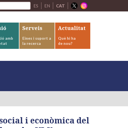
ES
EN
CAT
sió
Serveis
Actualitat
ió amb
Eines i suport a
Què hi ha
etat
la recerca
de nou?
social i econòmica del