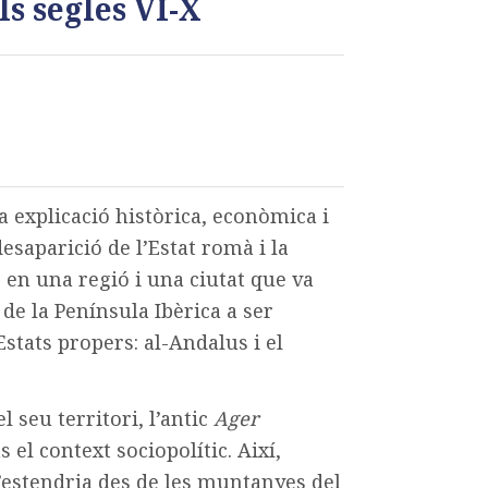
ls segles VI-X
a explicació històrica, econòmica i
desaparició de l’Estat romà i la
 en una regió i una ciutat que va
de la Península Ibèrica a ser
Estats propers: al-Andalus i el
l seu territori, l’antic
Ager
 el context sociopolític. Així,
s’estendria des de les muntanyes del