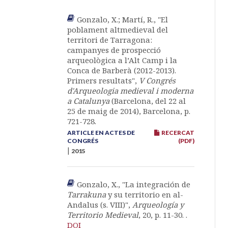
Gonzalo, X.; Martí, R., "El
poblament altmedieval del
territori de Tarragona:
campanyes de prospecció
arqueològica a l’Alt Camp i la
Conca de Barberà (2012-2013).
Primers resultats",
V Congrés
d'Arqueologia medieval i moderna
a Catalunya
(Barcelona, del 22 al
25 de maig de 2014), Barcelona, p.
721-728.
ARTICLE EN ACTES DE
RECERCAT
CONGRÉS
(PDF)
|
2015
Gonzalo, X., "La integración de
Tarrakuna
y su territorio en al-
Andalus (s. VIII)",
Arqueología y
Territorio Medieval
, 20, p. 11-30. .
DOI