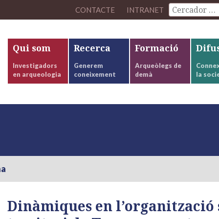
CONTACTE
INTRANET
Qui som
Recerca
Formació
Difu
Investigadors
Generem
Arqueòlegs de
Connex
en arqueologia
coneixement
demà
la soci
na
Dinàmiques en l’organització 