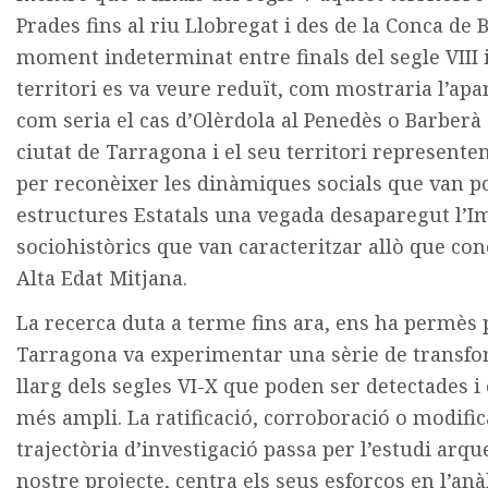
Prades fins al riu Llobregat i des de la Conca de 
moment indeterminat entre finals del segle VIII 
territori es va veure reduït, com mostraria l’apari
com seria el cas d’Olèrdola al Penedès o Barberà a
ciutat de Tarragona i el seu territori represente
per reconèixer les dinàmiques socials que van p
estructures Estatals una vegada desaparegut l’I
sociohistòrics que van caracteritzar allò que c
Alta Edat Mitjana.
La recerca duta a terme fins ara, ens ha permès 
Tarragona va experimentar una sèrie de transf
llarg dels segles VI-X que poden ser detectades i
més ampli. La ratificació, corroboració o modific
trajectòria d’investigació passa per l’estudi arque
nostre projecte, centra els seus esforços en l’anà