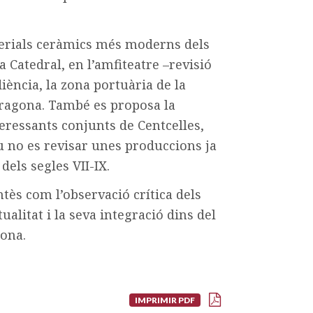
terials ceràmics més moderns dels
 Catedral, en l’amfiteatre –revisió
iència, la zona portuària de la
arragona. També es proposa la
teressants conjunts de Centcelles,
tiu no es revisar unes produccions ja
els segles VII-IX.
ntès com l’observació crítica dels
ualitat i la seva integració dins del
cona.
IMPRIMIR PDF