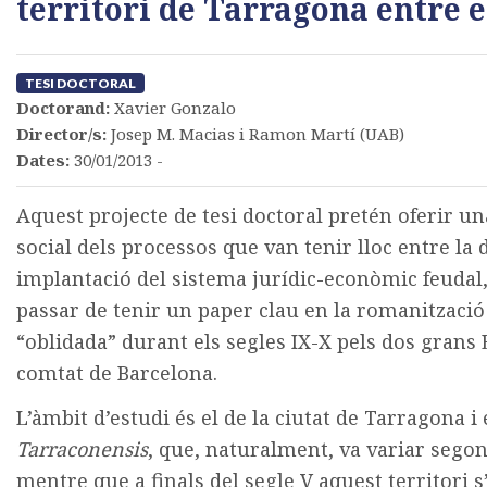
territori de Tarragona entre e
TESI DOCTORAL
Doctorand:
Xavier Gonzalo
Director/s:
Josep M. Macias i Ramon Martí (UAB)
Dates:
30/01/2013 -
Aquest projecte de tesi doctoral pretén oferir un
social dels processos que van tenir lloc entre la 
implantació del sistema jurídic-econòmic feudal,
passar de tenir un paper clau en la romanització 
“oblidada” durant els segles IX-X pels dos grans 
comtat de Barcelona.
L’àmbit d’estudi és el de la ciutat de Tarragona i e
Tarraconensis
, que, naturalment, va variar segons
mentre que a finals del segle V aquest territori 