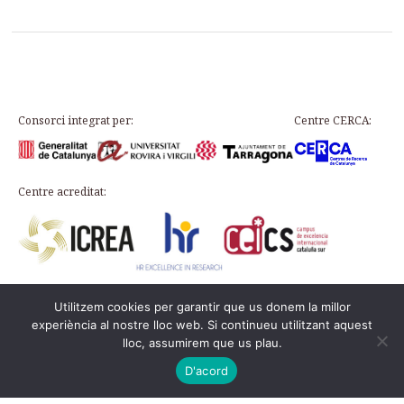
Consorci integrat per:
Centre CERCA:
Centre acreditat:
Utilitzem cookies per garantir que us donem la millor
Plaça d’en Rovellat, s/n, 43003 Tarragona
experiència al nostre lloc web. Si continueu utilitzant aquest
Telèfon: 977 24 91 33 · info@icac.cat
lloc, assumirem que us plau.
© 2026 ICAC ·
Avís legal
·
Política de cookies
Aquesta web és al
PADICAT
D'acord