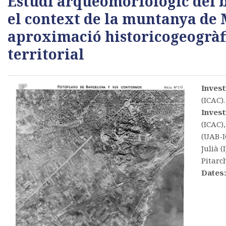
Estudi arqueomorfològic del ba
el context de la muntanya de 
aproximació historicogeogràf
territorial
Invest
(ICAC).
Invest
(ICAC)
(UAB-I
Julià 
Pitarch
Dates