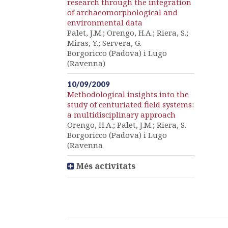
research through the integration
of archaeomorphological and
environmental data
Palet, J.M.; Orengo, H.A.; Riera, S.;
Miras, Y.; Servera, G.
Borgoricco (Padova) i Lugo
(Ravenna)
10/09/2009
Methodological insights into the
study of centuriated field systems:
a multidisciplinary approach
Orengo, H.A.; Palet, J.M.; Riera, S.
Borgoricco (Padova) i Lugo
(Ravenna
Més activitats