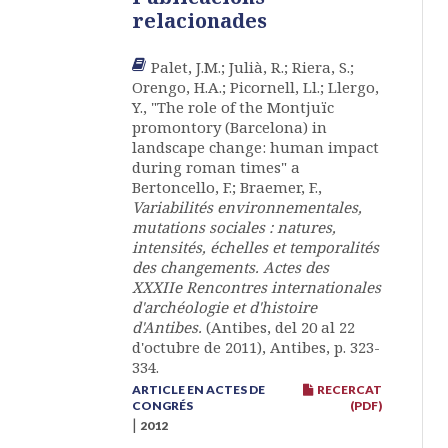
relacionades
Palet, J.M.; Julià, R.; Riera, S.;
Orengo, H.A.; Picornell, Ll.; Llergo,
Y., "The role of the Montjuïc
promontory (Barcelona) in
landscape change: human impact
during roman times" a
Bertoncello, F.; Braemer, F.,
Variabilités environnementales,
mutations sociales : natures,
intensités, échelles et temporalités
des changements. Actes des
XXXIIe Rencontres internationales
d'archéologie et d'histoire
d'Antibes.
(Antibes, del 20 al 22
d'octubre de 2011), Antibes, p. 323-
334.
ARTICLE EN ACTES DE
RECERCAT
CONGRÉS
(PDF)
|
2012