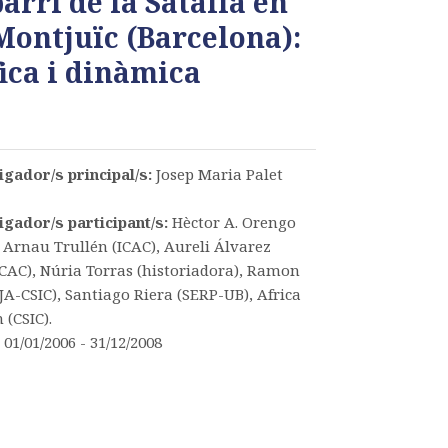
rri de la Satalia en
Montjuïc (Barcelona):
ica i dinàmica
igador/s principal/s:
Josep Maria Palet
igador/s participant/s:
Hèctor A. Orengo
, Arnau Trullén (ICAC), Aureli Álvarez
CAC), Núria Torras (historiadora), Ramon
(IJA-CSIC), Santiago Riera (SERP-UB), Africa
 (CSIC).
:
01/01/2006 - 31/12/2008