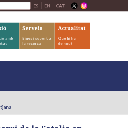
ES
EN
CAT
sió
Serveis
Actualitat
ió amb
Eines i suport a
Què hi ha
etat
la recerca
de nou?
itjana