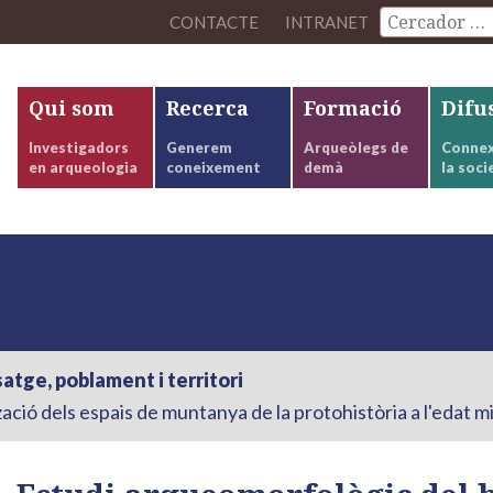
CONTACTE
INTRANET
Qui som
Recerca
Formació
Difu
Investigadors
Generem
Arqueòlegs de
Connex
en arqueologia
coneixement
demà
la soci
atge, poblament i territori
ció dels espais de muntanya de la protohistòria a l'edat m