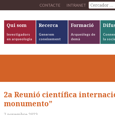
CONTACTE
INTRANET
Qui som
Recerca
Formació
Difu
Investigadors
Generem
Arqueòlegs de
Connex
en arqueologia
coneixement
demà
la soci
2a Reunió científica internaci
monumento”
7 novembre 2023