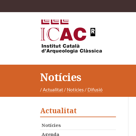
Notícies
/
Actualitat
/
Notícies
/
Difusió
Actualitat
Notícies
Agenda