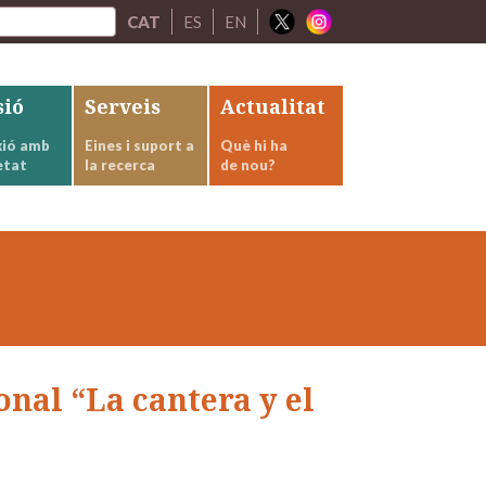
CAT
ES
EN
sió
Serveis
Actualitat
ió amb
Eines i suport a
Què hi ha
etat
la recerca
de nou?
onal “La cantera y el