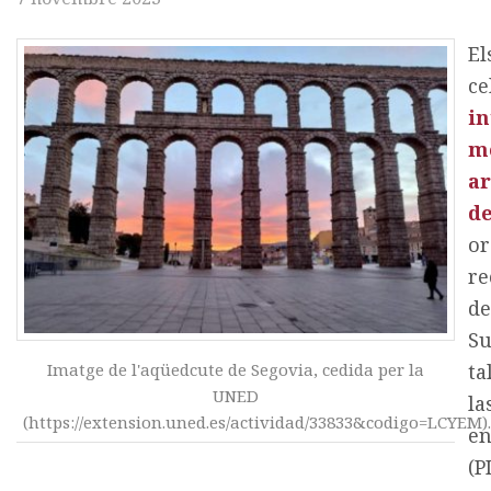
El
ce
in
mo
ar
de
or
re
d
Su
ta
Imatge de l'aqüedcute de Segovia, cedida per la
UNED
la
(https://extension.uned.es/actividad/33833&codigo=LCYEM).
en
(P