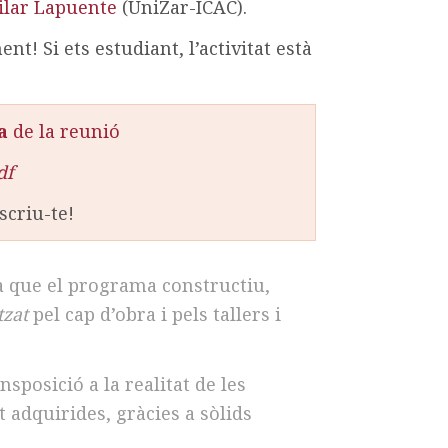
ilar Lapuente
(UniZar-ICAC).
t! Si ets estudiant, l’activitat està
a
de la reunió
df
scriu-te!
gia que el programa constructiu,
tzat
pel cap d’obra i pels tallers i
sposició a la realitat de les
 adquirides, gràcies a sòlids