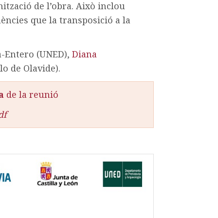
nització de l’obra. Això inclou
üències que la transposició a la
ía-Entero (UNED)
,
Diana
lo de Olavide).
a
de la reunió
df