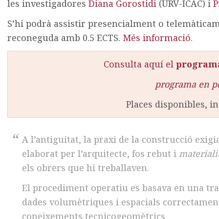
les investigadores
Diana Gorostidi
(URV-ICAC) i
P
S’hi podrà assistir presencialment o telemàticamen
reconeguda amb 0.5 ECTS.
Més informació
.
Consulta aquí el
program
programa en p
Places disponibles, in
A l’antiguitat, la praxi de la construcció exi
elaborat per l’arquitecte, fos rebut i
materiali
els obrers que hi treballaven.
El procediment operatiu es basava en una tran
dades volumètriques i espacials correctament
coneixements tecnicogeomètrics.