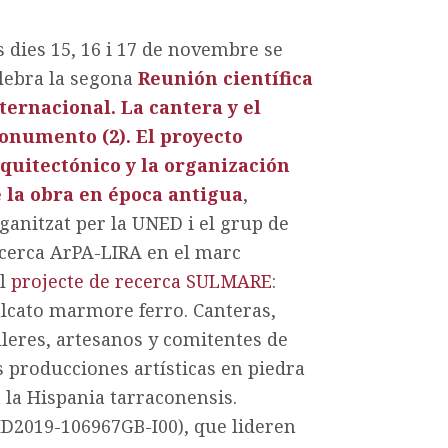
s dies 15, 16 i 17 de novembre se
lebra la segona
Reunión científica
ternacional. La cantera y el
numento (2). El proyecto
quitectónico y la organización
 la obra en época antigua
,
ganitzat per la UNED i el grup de
cerca ArPA-LIRA en el marc
el
projecte de recerca SULMARE
:
lcato marmore ferro. Canteras,
lleres, artesanos y comitentes de
s producciones artísticas en piedra
 la Hispania tarraconensis.
ID2019-106967GB-I00), que lideren