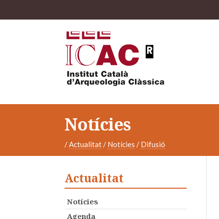
Notícies
/
Actualitat
/
Notícies
/
Difusió
Actualitat
Notícies
Agenda