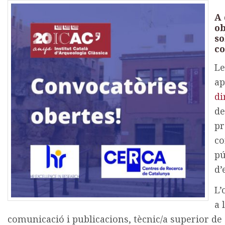
A 
ob
so
co
Le
ap
di
de
pr
c
o
pú
d’
L’
a 
comunicació i publicacions, tècnic/a superior de g