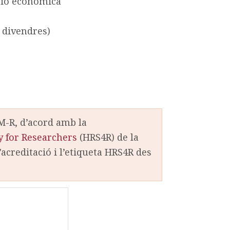
stió econòmica
a divendres)
M-R, d’acord amb la
 for Researchers
(HRS4R) de la
acreditació i l’etiqueta HRS4R des