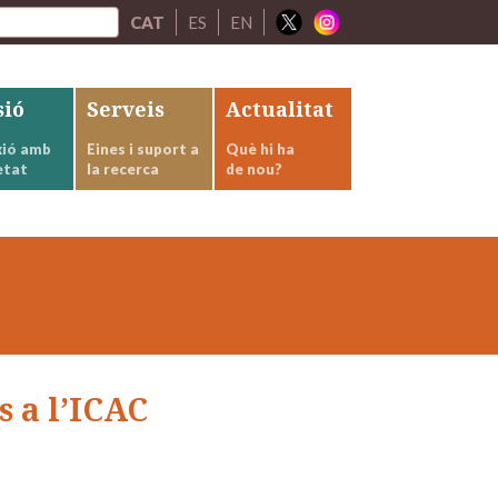
CAT
ES
EN
sió
Serveis
Actualitat
ió amb
Eines i suport a
Què hi ha
etat
la recerca
de nou?
s a l’ICAC