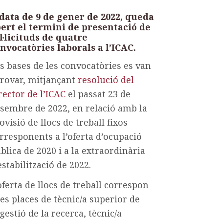
data de 9 de gener de 2022, queda
ert el termini de presentació de
l·licituds de quatre
nvocatòries laborals a l’ICAC.
s bases de les convocatòries es van
rovar, mitjançant
resolució del
rector de l’ICAC
el passat 23 de
sembre de 2022, en relació amb
la
ovisió
de llocs
de treball fix
os
rresponents a l’oferta d’ocupació
blica de 2020 i a la extraordinària
estabilització de 2022.
oferta de llocs de treball correspon
les places de
tècnic/a superior de
estió de la recerca, tècnic/a