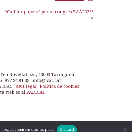
“Call for papers” per al congrés EAA2023!
»
d’en Rovellat, s/n, 43003 Tarragona
n: 977 24 91 33 · info@icac.cat
6 ICAC ·
Avís legal
·
Política de cookies
ta web és al
PADICAT
t lloc, assumirem que us plau.
D'acord