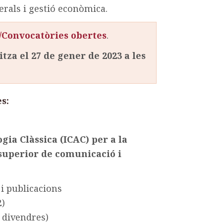
erals i gestió econòmica.
C/Convocatòries obertes
.
itza el 27 de gener de 2023 a les
s:
gia Clàssica (ICAC) per a la
a superior de comunicació i
 i publicacions
2)
a divendres)