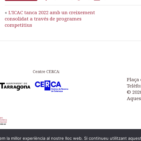
«
L’ICAC tanca 2022 amb un creixement
consolidat a través de programes
competitius
Centre CERCA:
Plaça 
Telèfo
© 202
Aques
m la millor experiència al nostre lloc web. Si continueu utilitzant aques