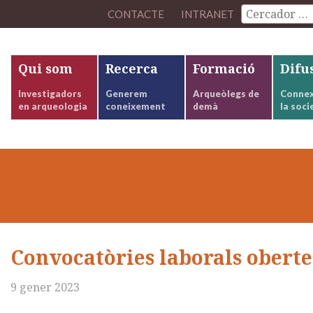
CONTACTE
INTRANET
Qui som
Recerca
Formació
Difu
Investigadors
Generem
Arqueòlegs de
Connex
en arqueologia
coneixement
demà
la soci
Convocatòries laborals oberte
9 gener 2023