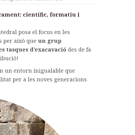
ament: científic, formatiu i
atedral posa el focus en les
s per això que
un grup
les tasques d’exacavació
des de fa
ibució!
en un entorn inigualable que
itat per a les noves generacions