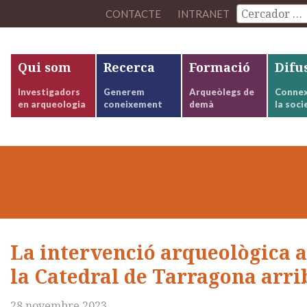
CONTACTE
INTRANET
Qui som
Recerca
Formació
Difu
Investigadors
Generem
Arqueòlegs de
Connex
en arqueologia
coneixement
demà
la soci
La intervenció arqueològica a
la Catedral de Tarragona arrib
28 novembre 2023