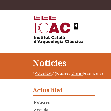
Notícies
/
Actualitat
/
Notícies
/
Diaris de campanya
Actualitat
Notícies
Agenda