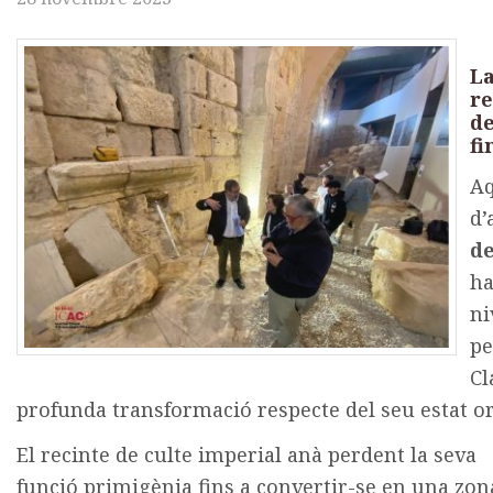
La
re
de
fi
Aq
d’
d
ha
ni
pe
Cl
profunda transformació respecte del seu estat or
El recinte de culte imperial anà perdent la seva
funció primigènia fins a convertir-se en una zon