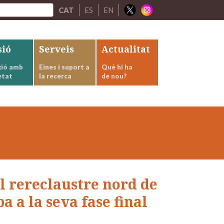
CAT
ES
EN
sió
Serveis
Actualitat
ió amb
Eines i suport a
Què hi ha
etat
la recerca
de nou?
l rereclaustre nord de
a a la seva fase final