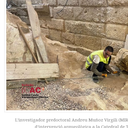
L’investigador predoctoral Andreu Muñoz Virgili (MIRM
d’intervenció arqueològica a la Catedral de T