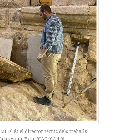
ED) és el director tècnic dels treballs
arragona. Foto: ICAC (CC 4.0).