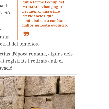
dut a terme l’equip del
part
MIRMED, s’han pogut
recuperar una sèrie
ració
d’evidències que
contribuiran a conèixer
millor aquesta evolució.
e
l mur
etral del tèmenos.
uctius d’època romana, alguns dels
 registrats i retirats amb el
vació.