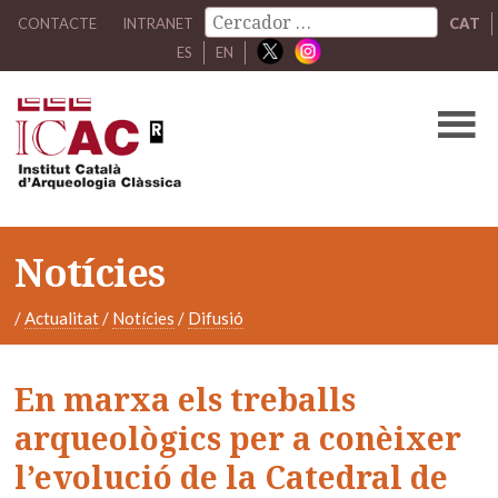
CONTACTE
INTRANET
CAT
ES
EN
Notícies
/
Actualitat
/
Notícies
/
Difusió
En marxa els treballs
arqueològics per a conèixer
l’evolució de la Catedral de