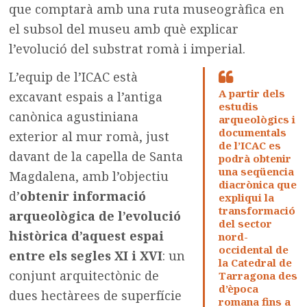
que comptarà amb una ruta museogràfica en
el subsol del museu amb què explicar
l’evolució del substrat romà i imperial.
L’equip de l’ICAC està
A partir dels
excavant espais a l’antiga
estudis
canònica agustiniana
arqueològics i
documentals
exterior al mur romà, just
de l’ICAC es
davant de la capella de Santa
podrà obtenir
una seqüencia
Magdalena, amb l’objectiu
diacrònica que
d’
obtenir informació
expliqui la
transformació
arqueològica de l’evolució
del sector
històrica d’aquest espai
nord-
occidental de
entre els segles XI i XVI
: un
la Catedral de
conjunt arquitectònic de
Tarragona des
d’època
dues hectàrees de superfície
romana fins a