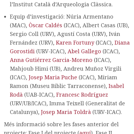
l’Institut Català d’Arqueologia Clàssica.
Equip d’investigació: Núria Armentano
(MAC),
Òscar Caldés
(ICAC), Albert Casas (UB),
Sergio Coll (URV), Agustí Costa (URV), Iván
Fernández (URV),
Karen Fortuny
(ICAC),
Diana
Gorostidi
(URV-ICAC),
Abel Gallego
(ICAC),
Anna Gutiérrez Garcia-Moreno
(ICAC),
Mahjoub Himi (UB), Andreu Muñoz Virgili
(ICAC),
Josep Maria Puche
(ICAC), Míriam
Ramon (Museu Bíblic Tarraconense),
Isabel
Rodà
(UAB-ICAC),
Francesc Rodríguez
(URV/UB/ICAC), Imma Teixell (Generalitat de
Catalunya),
Josep Maria Toldrà
(URV-ICAC).
Més informació sobre les fases anterior del
projecte: Fase I del projecte (
aquí
), Fase II