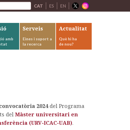
CAT
ES
EN
sió
Serveis
Actualitat
ió amb
Eines i suport a
Què hi ha
etat
la recerca
de nou?
convocatòria 2024
del Programa
nts del
Màster universitari en
ansferència (URV-ICAC-UAB)
.