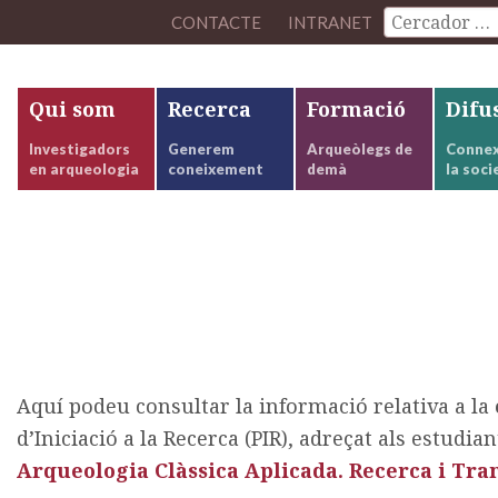
CONTACTE
INTRANET
Qui som
Recerca
Formació
Difu
Investigadors
Generem
Arqueòlegs de
Connex
en arqueologia
coneixement
demà
la soci
ó a la Recerca (PIR) 2024
Aquí podeu consultar la informació relativa a la
d’Iniciació a la Recerca (PIR), adreçat als estudia
Arqueologia Clàssica Aplicada. Recerca i Tr