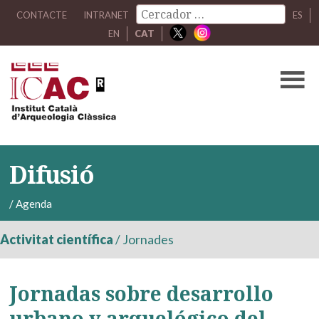
CONTACTE
INTRANET
ES
EN
CAT
Difusió
/
Agenda
Activitat científica
/
Jornades
Jornadas sobre desarrollo
urbano y arquelógico del