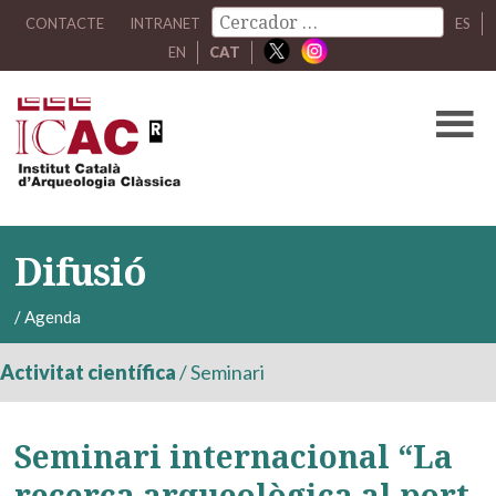
CONTACTE
INTRANET
ES
EN
CAT
Difusió
/
Agenda
Activitat científica
/
Seminari
Seminari internacional “La
recerca arqueològica al port