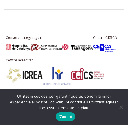
Consorci integrat per:
Centre CERCA:
Centre acreditat:
Utilitzem cookies per garantir que us donem la millor
Plaça d’en Rovellat, s/n, 43003 Tarragona
experiència al nostre lloc web. Si continueu utilitzant aquest
Telèfon: 977 24 91 33 · info@icac.cat
lloc, assumirem que us plau.
© 2026 ICAC ·
Avís legal
·
Política de cookies
Aquesta web és al
PADICAT
D'acord