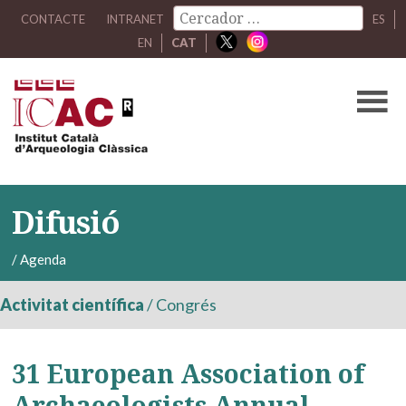
CONTACTE
INTRANET
ES
EN
CAT
Difusió
/
Agenda
Activitat científica
/
Congrés
31 European Association of
Archaeologists Annual