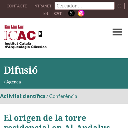
CONTACTE
INTRANET
ES
EN
CAT
Difusió
/
Agenda
Activitat científica
/
Conferència
El origen de la torre
residencial en Al-Andalus