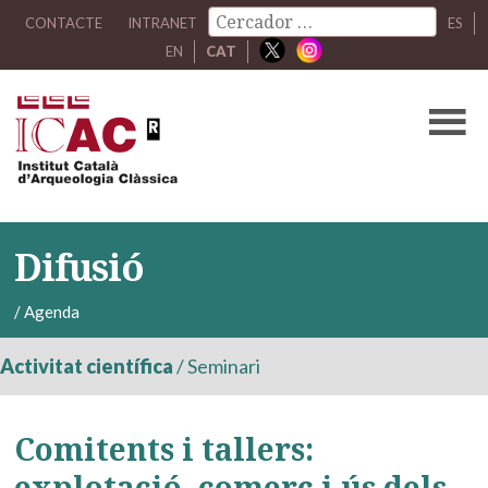
CONTACTE
INTRANET
ES
EN
CAT
Difusió
/
Agenda
Activitat científica
/
Seminari
Comitents i tallers:
explotació, comerç i ús dels