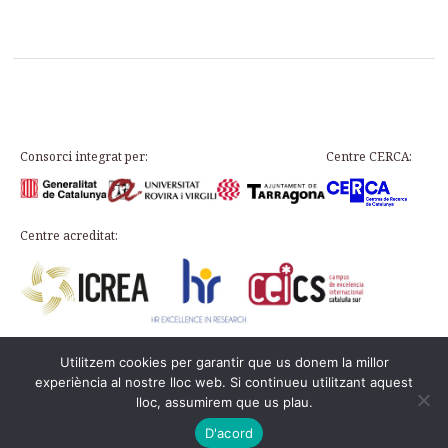
Consorci integrat per:
Centre CERCA:
Centre acreditat:
Utilitzem cookies per garantir que us donem la millor
Plaça d’en Rovellat, s/n, 43003 Tarragona
experiència al nostre lloc web. Si continueu utilitzant aquest
Telèfon: 977 24 91 33 · info@icac.cat
lloc, assumirem que us plau.
© 2026 ICAC ·
Avís legal
·
Política de cookies
Aquesta web és al
PADICAT
D'acord