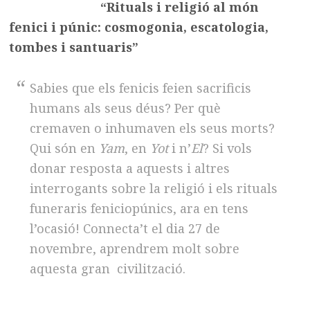
“Rituals i religió al món
fenici i púnic: cosmogonia, escatologia,
tombes i santuaris”
Sabies que els fenicis feien sacrificis
humans als seus déus? Per què
cremaven o inhumaven els seus morts?
Qui són en
Yam
, en
Yot
i n’
El
? Si vols
donar resposta a aquests i altres
interrogants sobre la religió i els rituals
funeraris feniciopúnics, ara en tens
l’ocasió! Connecta’t el dia 27 de
novembre, aprendrem molt sobre
aquesta gran civilització.