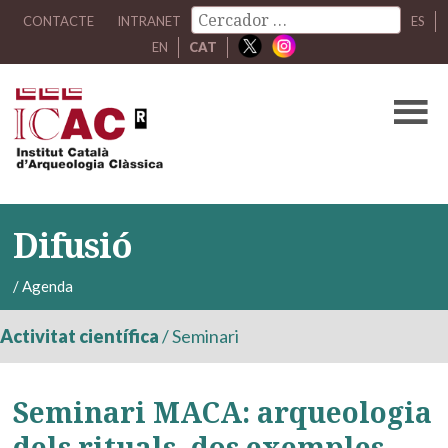
CONTACTE
INTRANET
ES
EN
CAT
Difusió
/
Agenda
Activitat científica
/
Seminari
Seminari MACA: arqueologia
dels rituals, dos exemples