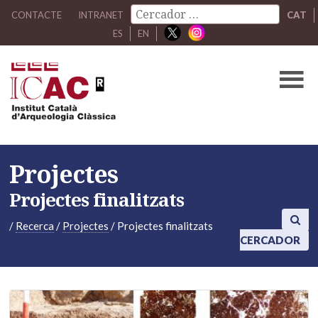
CONTACTE
INTRANET
CAT
ES
EN
Projectes
Projectes finalitzats
/
Recerca
/
Projectes
/
Projectes finalitzats
CERCADOR