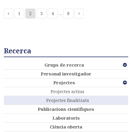
1
2
3
4
…
8
Recerca
Grups de recerca
Personal investigador
Projectes
Projectes actius
Projectes finalitzats
Publicacions científiques
Laboratoris
Ciència oberta