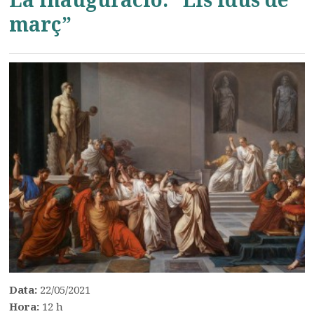
març”
Data:
22/05/2021
Hora:
12 h