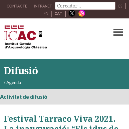
CONTACTE
INTRANET
ES
EN
CAT
Difusió
/
Agenda
Activitat de difusió
Festival Tarraco Viva 2021.
La inauguració: “Els idus de