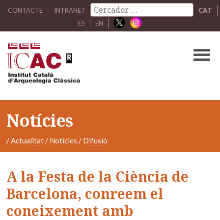
CONTACTE
INTRANET
CAT
ES
EN
Notícies
/
Actualitat
/
Notícies
/
Difusió
A la Festa de la Ciència de
Barcelona, conreem el
coneixement amb