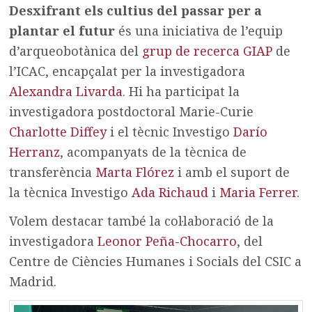
Desxifrant els cultius del passar per a
plantar el futur
és una iniciativa de l’equip
d’arqueobotànica del
grup de recerca GIAP
de
l’ICAC, encapçalat per la investigadora
Alexandra Livarda
. Hi ha participat la
investigadora postdoctoral Marie-Curie
Charlotte Diffey
i el tècnic Investigo
Darío
Herranz
, acompanyats de la tècnica de
transferència
Marta Flórez
i amb el suport de
la tècnica Investigo
Ada Richaud
i
Maria Ferrer
.
Volem destacar també la col·laboració de la
investigadora
Leonor Peña-Chocarro
, del
Centre de Ciències Humanes i Socials del CSIC a
Madrid.