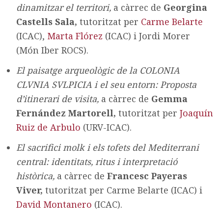
dinamitzar el territori,
a càrrec de
Georgina
Castells Sala,
tutoritzat per
Carme Belarte
(ICAC),
Marta Flórez
(ICAC) i Jordi Morer
(Món Iber ROCS).
El paisatge arqueològic de la COLONIA
CLVNIA SVLPICIA i el seu entorn: Proposta
d’itinerari de visita,
a càrrec de
Gemma
Fernández Martorell,
tutoritzat per
Joaquín
Ruiz de Arbulo
(URV-ICAC).
El sacrifici molk i els tofets del Mediterrani
central: identitats, ritus i interpretació
històrica,
a càrrec de
Francesc Payeras
Viver,
tutoritzat per Carme Belarte (ICAC) i
David Montanero
(ICAC).