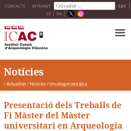
CONTACTE
INTRANET
CAT
ES
EN
Notícies
/
Actualitat
/
Notícies
/
Uncategorized @ca
Presentació dels Treballs de
Fi Màster del Màster
universitari en Arqueologia