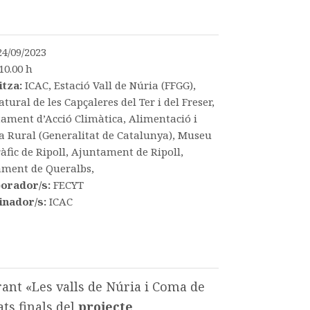
24/09/2023
10.00 h
itza:
ICAC, Estació Vall de Núria (FFGG),
tural de les Capçaleres del Ter i del Freser,
ament d’Acció Climàtica, Alimentació i
 Rural (Generalitat de Catalunya), Museu
àfic de Ripoll, Ajuntament de Ripoll,
ment de Queralbs,
borador/s:
FECYT
inador/s:
ICAC
rant «Les valls de Núria i Coma de
ats finals del
projecte