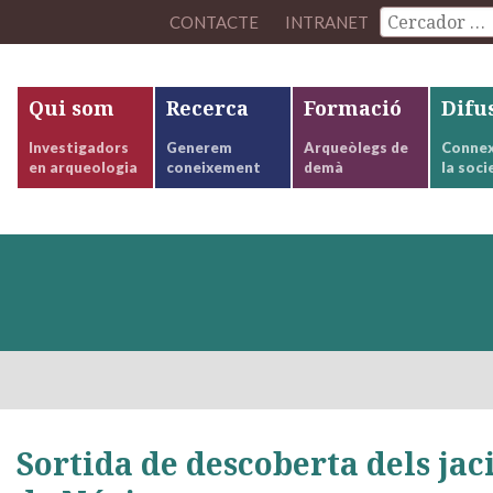
CONTACTE
INTRANET
Qui som
Recerca
Formació
Difu
Investigadors
Generem
Arqueòlegs de
Connex
en arqueologia
coneixement
demà
la soci
Sortida de descoberta dels ja