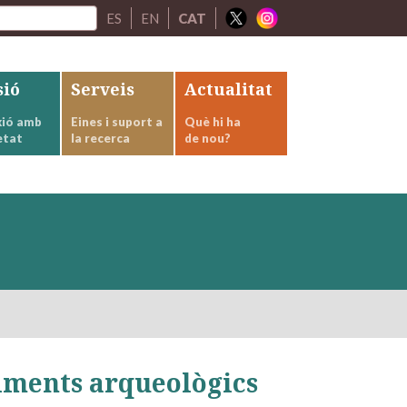
ES
EN
CAT
sió
Serveis
Actualitat
ió amb
Eines i suport a
Què hi ha
etat
la recerca
de nou?
ciments arqueològics