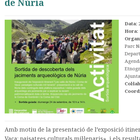
de Núria
Data:
Hora:
Organ
Parc Na
Depart
Agenda
Etnogr
Ajunta
Col·la
Coord
Amb motiu de la presentació de l’exposició itine
Vaca: paisatges culturals mil·lenaris», i els result