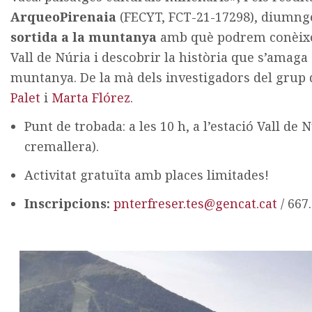
ArqueoPirenaia
(FECYT, FCT-21-17298), diumnge
sortida a la muntanya
amb què podrem conèixer
Vall de Núria i descobrir la història que s’amaga
muntanya. De la mà dels investigadors del grup
Palet
i
Marta Flórez
.
Punt de trobada: a les 10 h, a l’estació Vall de 
cremallera).
Activitat gratuïta amb places limitades!
Inscripcions:
pnterfreser.tes@gencat.cat
/ 667