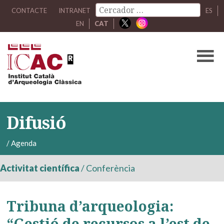
CONTACTE
INTRANET
ES
EN
CAT
Difusió
/
Agenda
Activitat científica
/
Conferència
Tribuna d’arqueologia:
“Gestió de recursos a l’est de