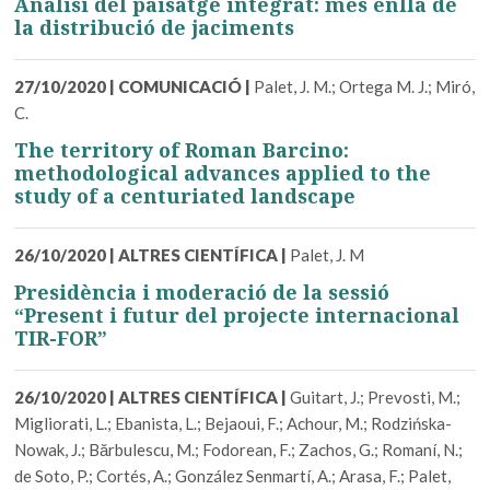
Anàlisi del paisatge integrat: més enllà de
la distribució de jaciments
27/10/2020
|
COMUNICACIÓ
|
Palet, J. M.; Ortega M. J.; Miró,
C.
The territory of Roman Barcino:
methodological advances applied to the
study of a centuriated landscape
26/10/2020
|
ALTRES CIENTÍFICA
|
Palet, J. M
Presidència i moderació de la sessió
“Present i futur del projecte internacional
TIR-FOR”
26/10/2020
|
ALTRES CIENTÍFICA
|
Guitart, J.; Prevosti, M.;
Migliorati, L.; Ebanista, L.; Bejaoui, F.; Achour, M.; Rodzińska-
Nowak, J.; Bărbulescu, M.; Fodorean, F.; Zachos, G.; Romaní, N.;
de Soto, P.; Cortés, A.; González Senmartí, A.; Arasa, F.; Palet,