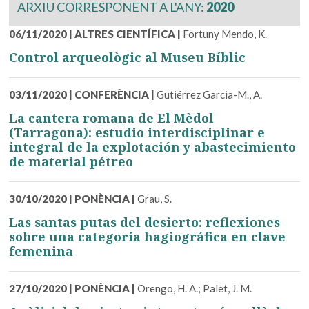
ARXIU CORRESPONENT A L'ANY:
2020
06/11/2020
|
ALTRES CIENTÍFICA
|
Fortuny Mendo, K.
Control arqueològic al Museu Bíblic
03/11/2020
|
CONFERÈNCIA
|
Gutiérrez Garcia-M., A.
La cantera romana de El Mèdol
(Tarragona): estudio interdisciplinar e
integral de la explotación y abastecimiento
de material pétreo
30/10/2020
|
PONÈNCIA
|
Grau, S.
Las santas putas del desierto: reflexiones
sobre una categoria hagiográfica en clave
femenina
27/10/2020
|
PONÈNCIA
|
Orengo, H. A.; Palet, J. M.