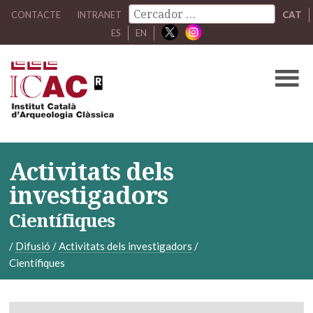
CONTACTE
INTRANET
CAT
ES
EN
Activitats dels
investigadors
Científiques
/
Difusió
/
Activitats dels investigadors
/
Científiques