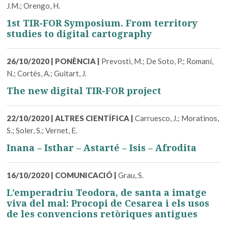
J.M.; Orengo, H.
1st TIR-FOR Symposium. From territory
studies to digital cartography
26/10/2020
|
PONÈNCIA
|
Prevosti, M.; De Soto, P.; Romaní,
N.; Cortés, A.; Guitart, J.
The new digital TIR-FOR project
22/10/2020
|
ALTRES CIENTÍFICA
|
Carruesco, J.; Moratinos,
S.; Soler, S.; Vernet, E.
Inana – Isthar – Astarté – Isis – Afrodita
16/10/2020
|
COMUNICACIÓ
|
Grau, S.
L’emperadriu Teodora, de santa a imatge
viva del mal: Procopi de Cesarea i els usos
de les convencions retòriques antigues